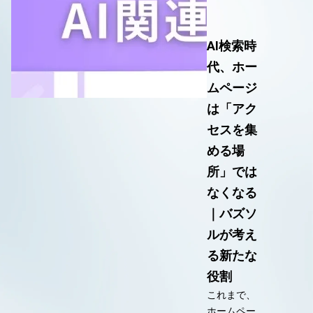
AI検索時
代、ホー
ムページ
は「アク
セスを集
める場
所」では
なくなる
｜バズソ
ルが考え
る新たな
役割
これまで、
ホームペー