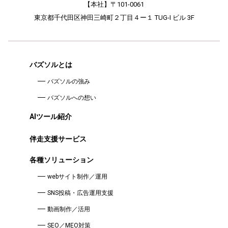
【本社】〒101-0061
東京都千代田区神田三崎町２丁目４ー１ TUG-I ビル 3F
バズソルとは
バズソルの強み
バズソルへの想い
AIツール紹介
伴走支援サービス
各種ソリューション
webサイト制作／運用
SNS投稿・広告運用支援
動画制作／活用
SEO／MEO対策