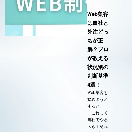
Web集客
は自社と
外注どっ
ちが正
解？プロ
が教える
状況別の
判断基準
4選！
Web集客を
始めようと
すると、
「これって
自社でやる
べき？それ