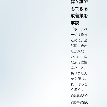
は？誰で
もできる
改善策を
解説
「ホームペ
ージは作っ
たのに、全
然問い合わ
せが来な
い…」 こん
なふうに悩
んだこと、
ありません
か？ 実はこ
れ、けっこ
う多く…
#集客
#AIO
#広告
#SEO