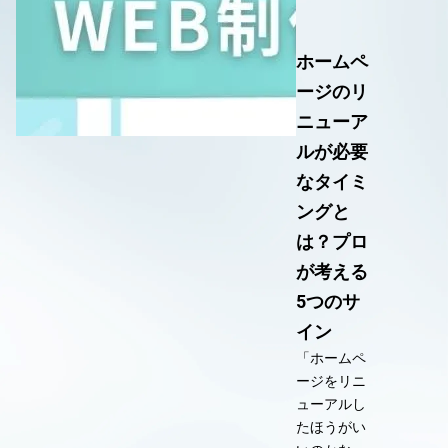
ホームペ
ージのリ
ニューア
ルが必要
なタイミ
ングと
は？プロ
が考える
5つのサ
イン
「ホームペ
ージをリニ
ューアルし
たほうがい