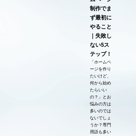
制作でま
ず最初に
やること
｜失敗し
ない5ス
テップ！
「ホームペ
ージを作り
たいけど、
何から始め
たらいい
の？」とお
悩みの方は
多いのでは
ないでしょ
うか？専門
用語も多い