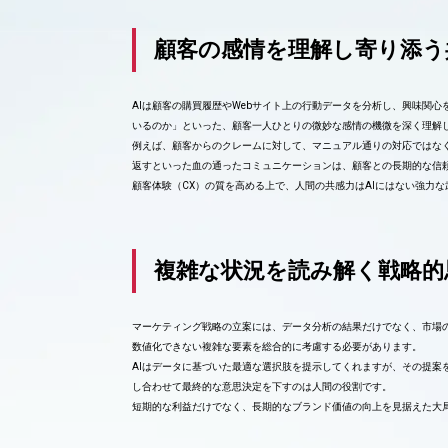
顧客の感情を理解し寄り添う
AIは顧客の購買履歴やWebサイト上の行動データを分析し、興味関
いるのか」といった、顧客一人ひとりの微妙な感情の機微を深く理解
例えば、顧客からのクレームに対して、マニュアル通りの対応ではなく
返すといった血の通ったコミュニケーションは、顧客との長期的な信
顧客体験（CX）の質を高める上で、人間の共感力はAIにはない強力
複雑な状況を読み解く戦略的
マーケティング戦略の立案には、データ分析の結果だけでなく、市場
数値化できない複雑な要素を総合的に考慮する必要があります。
AIはデータに基づいた最適な選択肢を提示してくれますが、その提案
し合わせて最終的な意思決定を下すのは人間の役割です。
短期的な利益だけでなく、長期的なブランド価値の向上を見据えた大