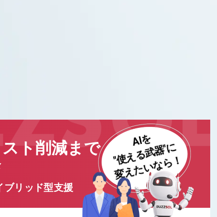
AIを
コスト削減まで
"使える武器"に
変えたいなら！
発
イブリッド型支援