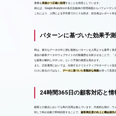
業務を
高速かつ正確に処理
することを得意としています。
例えば、Google Analyticsや各広告媒体の管理画面からパフ
これにより、人間による手作業でのミスを防ぎ、担当者はレポート作
パターンに基づいた効果予測
AIは、膨大なデータの中に潜む複雑なパターンを人間よりも素早く発
過去の顧客データやウェブサイトの行動履歴を分析させることで、「
な顧客が解約しやすいか」という予測の精度を高めます。
また、広告運用においては、出稿するクリエイティブやターゲット設
だけに頼るのではなく、
データに基づいた客観的な根拠
を持って意思
24時間365日の顧客対応と
顧客との接点においてもAIの活用は進んでいます。代表的な例が、ウ
対してAIが自動で即時回答することで、
顧客満足度の向上と機会損失