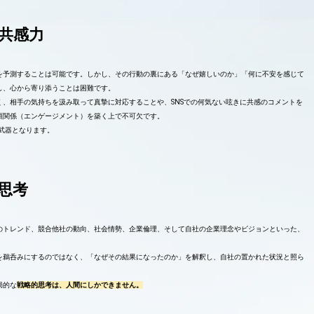
共感力
心を予測することは可能です。しかし、その行動の裏にある「なぜ嬉しいのか」「何に不安を感じて
し、心から寄り添うことは困難です。
、相手の気持ちを汲み取って真摯に対応することや、SNSでの何気ない呟きに共感のコメントを
頼関係（エンゲージメント）を築く上で不可欠です。
な武器となります。
思考
のトレンド、競合他社の動向、社会情勢、企業倫理、そして自社の企業理念やビジョンといった、
を鵜呑みにするのではなく、「なぜその結果になったのか」を解釈し、自社の置かれた状況と照ら
局的な
戦略的思考は、人間にしかできません。