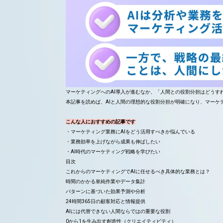
マーケティングへのAI導入が進むなか、「人間との役割分担はどうす
本記事を読めば、AIと人間の理想的な役割分担が明確になり、マーケ
こんな人におすすめの記事です
・マーケティング業務にAIをどう活用すべきか悩んでいる
・業務効率を上げながら成果も伸ばしたい
・AI時代のマーケティング戦略を学びたい
目次
これからのマーケティングでAIに任せるべき具体的な業務とは？
時間のかかる単純作業やデータ集計
パターンに基づいた効果予測や分析
24時間365日の顧客対応と情報提供
AIには代替できない人間ならではの重要な役割
0から1を生み出す創造性（クリエイティビティ）