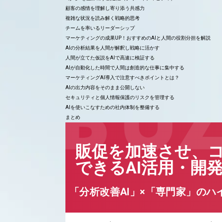
顧客の感情を理解し寄り添う共感力
複雑な状況を読み解く戦略的思考
チームを率いるリーダーシップ
マーケティングの成果UP！おすすめのAIと人間の役割分担を解説
AIの分析結果を人間が解釈し戦略に活かす
人間が立てた仮説をAIで高速に検証する
AIが自動化した時間で人間は創造的な仕事に集中する
マーケティングAI導入で注意すべきポイントとは？
AIの出力内容をそのまま公開しない
セキュリティと個人情報保護のリスクを管理する
AIを使いこなすための社内体制を整備する
まとめ
販促を加速させ、
できるAI活用・開
「分析改善AI」×「専門家」のハ