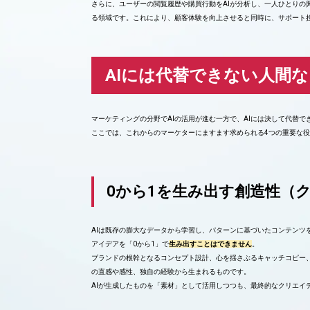
さらに、ユーザーの閲覧履歴や購買行動をAIが分析し、一人ひとりの
る領域です。これにより、顧客体験を向上させると同時に、サポート
AIには代替できない人間
マーケティングの分野でAIの活用が進む一方で、AIには決して代替
ここでは、これからのマーケターにますます求められる4つの重要な
0から1を生み出す創造性（
AIは既存の膨大なデータから学習し、パターンに基づいたコンテンツ
アイデアを「0から1」で
生み出すことはできません
。
ブランドの根幹となるコンセプト設計、心を揺さぶるキャッチコピー
の直感や感性、独自の経験から生まれるものです。
AIが生成したものを「素材」として活用しつつも、最終的なクリエイ