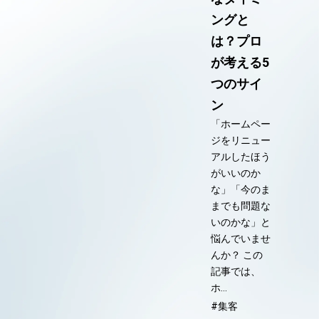
ングと
は？プロ
が考える5
つのサイ
ン
「ホームペー
ジをリニュー
アルしたほう
がいいのか
な」「今のま
までも問題な
いのかな」と
悩んでいませ
んか？ この
記事では、
ホ…
#集客