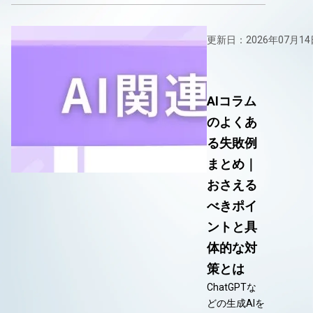
更新日：2026年07月14
AIコラム
のよくあ
る失敗例
まとめ｜
おさえる
べきポイ
ントと具
体的な対
策とは
ChatGPTな
どの生成AIを