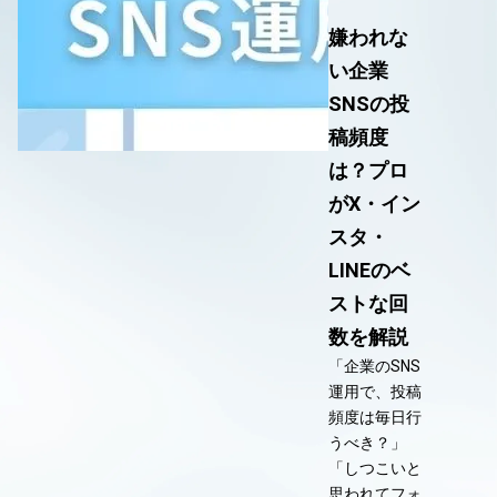
嫌われな
い企業
SNSの投
稿頻度
は？プロ
がX・イン
スタ・
LINEのベ
ストな回
数を解説
「企業のSNS
運用で、投稿
頻度は毎日行
うべき？」
「しつこいと
思われてフォ