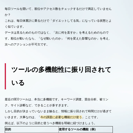
毎日ツールを開いて、順位やアクセス数をチェックするだけで満足していません
か？
これは、毎日体重計に乗るだけで「ダイエットしてる気」になっている状態とよ
く似ています。
データは見るためのものではなく、「次に何を直すか」を考えるためのもので
す。順位が動いたなら、「なぜ動いたのか」「何を変えた影響なのか」を考え、
次へのアクションが不可欠です。
ツールの多機能性に振り回されて
いる
最近のSEOツールは、本当に多機能です。キーワード調査、競合分析、被リン
ク、サイト診断など、できることが多すぎます。
しかし目的が決まっていないまま触ると、情報に振り回されて時間だけが過ぎて
いきます。大事なのは、「
今の課題に必要な機能だけ使う
」ことです。
例えば、以下のように目的と使うべき機能を明確に紐づけましょう。
目的
使用するツールの機能（例）