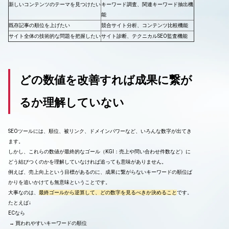
新しいコンテンツのテーマを見つけたい
キーワード調査、関連キーワード抽出機
能
既存記事の順位を上げたい
競合サイト分析、コンテンツ比較機能
サイト全体の技術的な問題を把握したい
サイト診断、テクニカルSEO監査機能
どの数値を改善すれば成果に繋が
るか理解していない
SEOツールには、順位、被リンク、ドメインパワーなど、いろんな数字が出てき
ます。
しかし、これらの数値が最終的なゴール（KGI：売上や問い合わせ件数など）に
どう結びつくのかを理解していなければ追っても意味がありません。
例えば、売上向上という目標があるのに、成果に繋がらないキーワードの順位ば
かりを追いかけても無意味ということです。
大事なのは、
最終ゴールから逆算して、どの数字を見るべきか決めること
です。
たとえば↓
ECなら
→ 買われやすいキーワードの順位