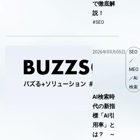
で徹底解
説！
#SEO
2026年03月05日
SEO
／
MEO
／AI
検索
AI検索時
代の新指
標「AI引
用率」と
は？ ～