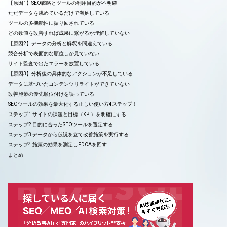
【原因1】SEO戦略とツールの利用目的が不明確
ただデータを眺めているだけで満足している
ツールの多機能性に振り回されている
どの数値を改善すれば成果に繋がるか理解していない
【原因2】データの分析と解釈を間違えている
競合分析で表面的な順位しか見ていない
サイト監査で出たエラーを放置している
【原因3】分析後の具体的なアクションが不足している
データに基づいたコンテンツリライトができていない
改善施策の優先順位付けを誤っている
SEOツールの効果を最大化する正しい使い方4ステップ！
ステップ1 サイトの課題と目標（KPI）を明確にする
ステップ2 目的に合ったSEOツールを選定する
ステップ3 データから仮説を立て改善施策を実行する
ステップ4 施策の効果を測定しPDCAを回す
まとめ