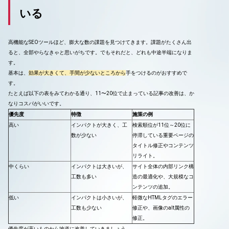
いる
高機能なSEOツールほど、膨大な数の課題を見つけてきます。課題がたくさん出
ると、全部やらなきゃと思いがちです。でもそれだと、どれも中途半端になりま
す。
基本は、
効果が大きくて、手間が少ないところから
手をつけるのがおすすめで
す。
たとえば以下の表をみてわかる通り、11〜20位で止まっている記事の改善は、か
なりコスパがいいです。
優先度
特徴
施策の例
高い
インパクトが大きく、工
検索順位が11位～20位に
数が少ない
停滞している重要ページの
タイトル修正やコンテンツ
リライト。
中くらい
インパクトは大きいが、
サイト全体の内部リンク構
工数も多い
造の最適化や、大規模なコ
ンテンツの追加。
低い
インパクトは小さいが、
軽微なHTMLタグのエラー
工数も少ない
修正や、画像のalt属性の
修正。
優先度が高いものから地道に改善していきましょう。