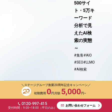
500サイ
ト・5万キ
ーワード
分析で見
えたAI検
索の実態
～
#集客
#AIO
#SEO
#LLMO
#AI検索
＼ステージグループ創業20周年記念キャンペーン／
0
5,000
2026年03月11日
SEO
初期費用
円
月額
円~
／
0120-997-415
お問い合わせフォーム
MEO
受付時間：9:00~18:00（平日のみ）
お問い合わせフォーム