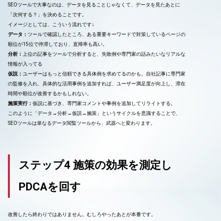
SEOツールで大事なのは、データを見ることじゃなくて、データを見たあとに
「次何する？」を決めることです。
イメージとしては、こういう流れです↓
データ：
ツールで確認したところ、ある重要キーワードで対策しているページの
順位が15位で停滞しており、直帰率も高い。
分析：
上位の記事をツールで分析すると、失敗例や専門家の話みたいなリアルな
情報が入ってる
仮説：
ユーザーはもっと信頼できる具体例を求めてるのかも。自社記事に専門家
の監修を入れ、具体的な活用事例を追加すれば、ユーザー満足度が向上し、滞在
時間や順位が改善するかもしれない。
施策実行：
仮説に基づき、専門家コメントや事例を追加してリライトする。
このように「データ→分析→仮説→施策」というサイクルを意識することで、
SEOツールは単なるデータ閲覧ツールから、武器へと変わります。
ステップ4 施策の効果を測定し
PDCAを回す
改善したら終わりではありません。むしろやったあとが本番です。