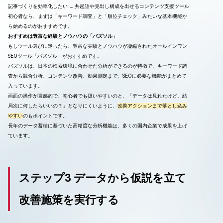
記事づくりを効率化したい → 共起語や見出し構成を出せるコンテンツ支援ツール
初心者なら、まずは「キーワード調査」と「順位チェック」みたいな基本機能か
ら始めるのがおすすめです。
おすすめは豊富な経験とノウハウの「バズソル」
もしツール選びに迷ったら、豊富な実績とノウハウが凝縮されたオールインワン
SEOツール「バズソル」がおすすめです。
バズソルは、日本の検索環境に合わせた分析ができるのが特徴で、キーワード調
査から競合分析、コンテンツ改善、効果測定まで、SEOに必要な機能がまとめて
入っています。
画面の操作が直感的で、初心者でも扱いやすいのと、「データは見れたけど、結
局次に何したらいいの？」となりにくいように、
改善アクションまで落とし込み
やすい
のもポイントです。
長年のデータ蓄積に基づいた高精度な分析機能は、多くの国内企業で成果を上げ
ています。
ステップ3 データから仮説を立て
改善施策を実行する