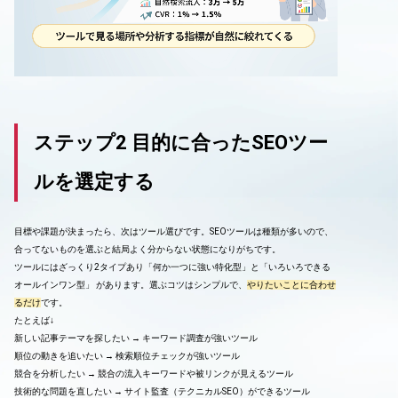
ステップ2 目的に合ったSEOツー
ルを選定する
目標や課題が決まったら、次はツール選びです。SEOツールは種類が多いので、
合ってないものを選ぶと結局よく分からない状態になりがちです。
ツールにはざっくり2タイプあり「何か一つに強い特化型」と「いろいろできる
オールインワン型」 があります。選ぶコツはシンプルで、
やりたいことに合わせ
るだけ
です。
たとえば↓
新しい記事テーマを探したい → キーワード調査が強いツール
順位の動きを追いたい → 検索順位チェックが強いツール
競合を分析したい → 競合の流入キーワードや被リンクが見えるツール
技術的な問題を直したい → サイト監査（テクニカルSEO）ができるツール