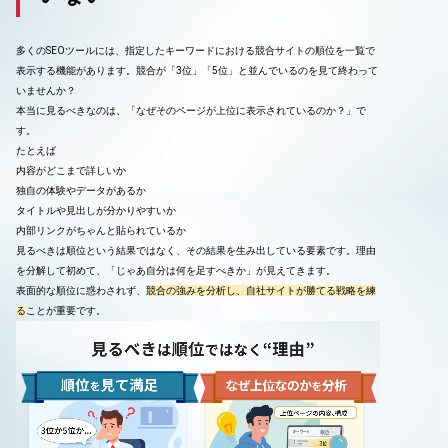
多くのSEOツールには、指定したキーワードにおける競合サイトの順位を一覧で
表示する機能があります。競合が「3位」「5位」と並んでいるのを見て終わって
いませんか？
本当に見るべきなのは、「なぜそのページが上位に表示されているのか？」で
す。
たとえば
内容がどこまで詳しいか
独自の体験やデータがあるか
タイトルや見出しが分かりやすいか
内部リンクがちゃんと貼られているか
見るべきは順位という結果ではなく、その結果を生み出している要素です。理由
を分解して初めて、「じゃあ自分は何を足すべきか」が見えてきます。
表面的な順位に惑わされず、
競合の強みを分析し、自社サイトが勝てる戦略を練
る
ことが重要です。