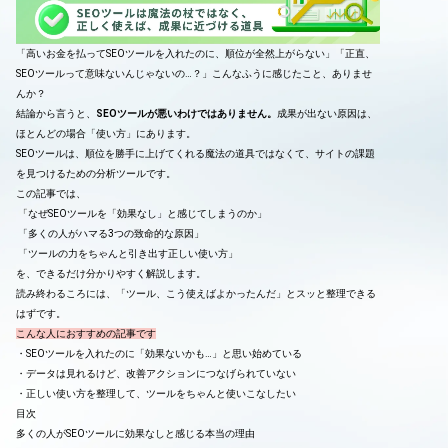
「高いお金を払ってSEOツールを入れたのに、順位が全然上がらない」「正直、
SEOツールって意味ないんじゃないの…？」こんなふうに感じたこと、ありませ
んか？
結論から言うと、
SEOツールが悪いわけではありません。
成果が出ない原因は、
ほとんどの場合「使い方」にあります。
SEOツールは、順位を勝手に上げてくれる魔法の道具ではなくて、サイトの課題
を見つけるための分析ツールです。
この記事では、
「なぜSEOツールを「効果なし」と感じてしまうのか」
「多くの人がハマる3つの致命的な原因」
「ツールの力をちゃんと引き出す正しい使い方」
を、できるだけ分かりやすく解説します。
読み終わるころには、「ツール、こう使えばよかったんだ」とスッと整理できる
はずです。
こんな人におすすめの記事です
・SEOツールを入れたのに「効果ないかも…」と思い始めている
・データは見れるけど、改善アクションにつなげられていない
・正しい使い方を整理して、ツールをちゃんと使いこなしたい
目次
多くの人がSEOツールに効果なしと感じる本当の理由