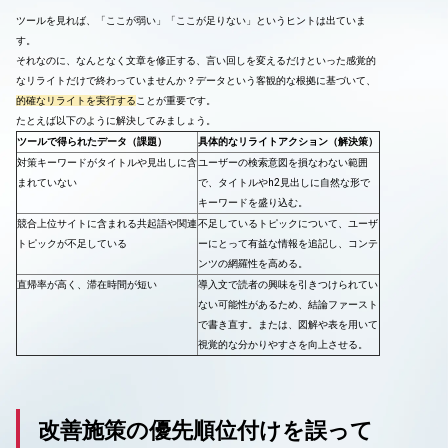
ツールを見れば、「ここが弱い」「ここが足りない」というヒントは出ていま
す。
それなのに、なんとなく文章を修正する、言い回しを変えるだけといった感覚的
なリライトだけで終わっていませんか？データという客観的な根拠に基づいて、
的確なリライトを実行する
ことが重要です。
たとえば以下のように解決してみましょう。
ツールで得られたデータ（課題）
具体的なリライトアクション（解決策）
対策キーワードがタイトルや見出しに含
ユーザーの検索意図を損なわない範囲
まれていない
で、タイトルやh2見出しに自然な形で
キーワードを盛り込む。
競合上位サイトに含まれる共起語や関連
不足しているトピックについて、ユーザ
トピックが不足している
ーにとって有益な情報を追記し、コンテ
ンツの網羅性を高める。
直帰率が高く、滞在時間が短い
導入文で読者の興味を引きつけられてい
ない可能性があるため、結論ファースト
で書き直す。または、図解や表を用いて
視覚的な分かりやすさを向上させる。
改善施策の優先順位付けを誤って