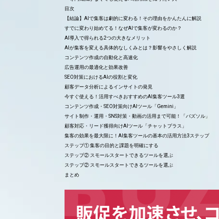
目次
【結論】AIで集客は劇的に変わる！その理由をかんたんに解説
すでに変わり始めてる！なぜAIで集客が変わるのか？
AI導入で得られる2つの大きなメリット
AIが集客を変える具体的なしくみとは？影響をやさしく解説
コンテンツ作成の自動化と高速化
広告運用の最適化と効果改善
SEO対策におけるAIの役割と変化
顧客データ分析によるインサイトの発見
今すぐ使える！活用すべきおすすめのAI集客ツール3選
コンテンツ作成・SEO対策向けAIツール「Gemini」
サイト制作・運用・SNS対策・動画の活用まで可能！「バズソル」
顧客対応・リード獲得向けAIツール「チャットプラス」
集客の効果を最大限に！AI集客ツールの基本の活用方法3ステップ
ステップ① 集客の目的と課題を明確にする
ステップ② スモールスタートできるツールを選ぶ
ステップ② スモールスタートできるツールを選ぶ
まとめ