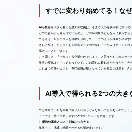
すでに変わり始めてる！なぜ
AIが集客を大きく変える最大の理由は、今まで人の経験や勘に頼って
どの広告がよく見られているのか、どの時間帯やどんな人に表示する
でも今は、AIがこれらを自動で分析して、「このほうが成果が出やす
さらにAIは、たくさんある顧客データの中から「この人は買ってくれ
届けることもできます。
こう聞くと、「それって大企業だけでしょ？」と思うかもしれません
集客の変化はすでに始まっていて、この流れに乗れるかどうかが、今
これまで時間やコスト、専門知識が壁となっていた集客の課題を、AI
AI導入で得られる2つの大き
では実際に、AIを集客に取り入れるとどんな良いことがあるのでしょ
ここでは、特に実感しやすい2つのメリットを紹介します。
1. 業務効率化とコスト削減につながる
集客って、地味に時間がかかる作業が多いです。