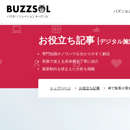
バズソル
お役立ち記事
|
デジタル施
専門知識やノウハウを分かりやすく解説
実務で使える具体例を丁寧に紹介
最新動向を踏まえた分析を掲載
トップページ
お役立ち記事
AIで集客が