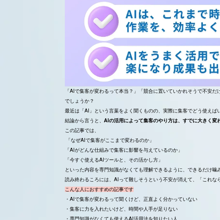
「AIで集客が変わるって本当？」「競合に置いていかれそうで不安だ
でしょうか？
最近は「AI」という言葉をよく聞くものの、実際に集客でどう使えば
結論から言うと、
AIの活用によって集客のやり方は、すでに大きく変
この記事では、
「なぜAIで集客がここまで変わるのか」
「AIがどんな仕組みで集客に影響を与えているのか」
「今すぐ使えるAIツールと、その活かし方」
といった内容を専門知識がなくても理解できるように、できるだけ噛
読み終わるころには、AIって難しそうという不安が消えて、「これな
こんな人におすすめの記事です
・AIで集客が変わるって聞くけど、正直よく分かっていない
・集客に力を入れたいけど、時間や人手が足りない
・専門知識がなくても使えるAI活用法を知りたい人