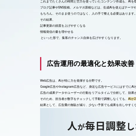
これまでたくさんの時間と労力を使っていたコンテンツ作成も、AIを
ブログ記事やSNS投稿、メルマガ原稿などは、生成AIを使えばテー
もちろん、そのまま使うのではなく、人の手で整える必要はあります
その結果、
記事更新の頻度を上げやすくなる
情報発信の量を増やせる
といった形で、集客のチャンス自体を広げやすくなります。
広告運用の最適化と効果改善
Web広告は、AIが特に力を発揮する分野です。
Google広告やInstagram広告など、身近な広告サービスにはす
広告の成果データやユーザーの行動をリアルタイムで分析して、効果
そのため、担当者が数字をチェックして手動で調整しなくても、
AI
結果として、広告費の無駄が減り、少ない予算でも成果を出しやすく