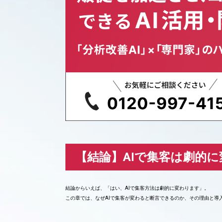
【結論】AIで集客は劇的
結論からいえば、「はい、AIで集客方法は劇的に変わります」。
この章では、なぜAIで集客が変わると断言できるのか、その理由と導