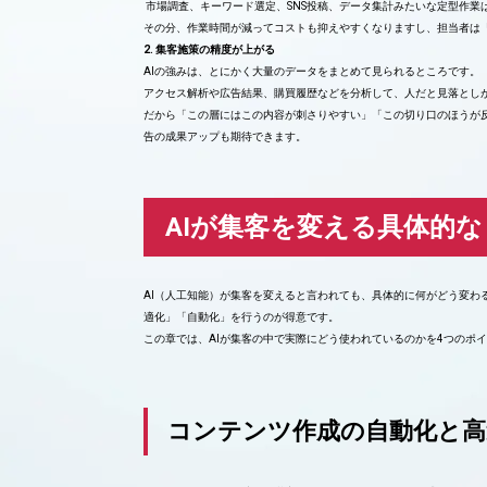
市場調査、キーワード選定、SNS投稿、データ集計みたいな定型作業
その分、作業時間が減ってコストも抑えやすくなりますし、担当者は
2. 集客施策の精度が上がる
AIの強みは、とにかく大量のデータをまとめて見られるところです。
アクセス解析や広告結果、購買履歴などを分析して、人だと見落とし
だから「この層にはこの内容が刺さりやすい」「この切り口のほうが
告の成果アップも期待できます。
AIが集客を変える具体的
AI（人工知能）が集客を変えると言われても、具体的に何がどう変わ
適化」「自動化」を行うのが得意です。
この章では、AIが集客の中で実際にどう使われているのかを4つのポ
コンテンツ作成の自動化と高